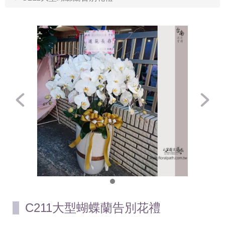
C211大型蝴蝶蘭告別花禮