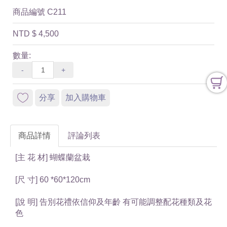
商品編號
C211
NTD
$ 4,500
數量:
-
+
分享
加入購物車
商品詳情
評論列表
[主 花 材] 蝴蝶蘭盆栽
[尺 寸] 60 *60*120cm
[說 明] 告別花禮依信仰及年齡 有可能調整配花種類及花
色