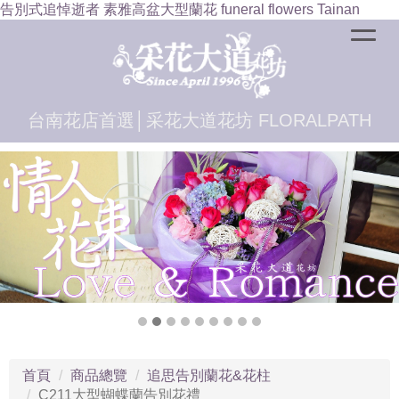
告別式追悼逝者 素雅高盆大型蘭花 funeral flowers Tainan
台南花店首選│采花大道花坊 FLORALPATH
首頁
商品總覽
追思告別蘭花&花柱
C211大型蝴蝶蘭告別花禮