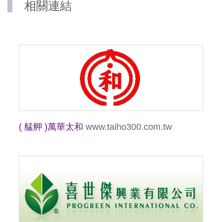
相關連結
( 艋舺 )萬華太和
www.taiho300.com.tw